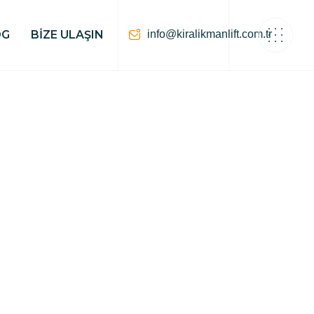
info@kiralikmanlift.com.tr
OG
BIZE ULAŞIN
RALAMA