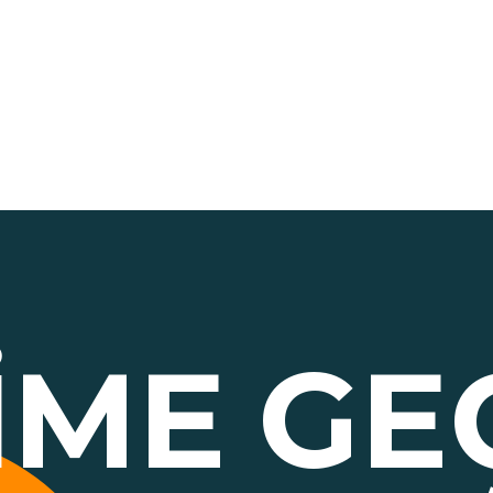
ŞIME
GE