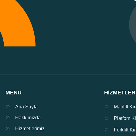
MENÜ
HIZMETLER
Ana Sayfa
Manlift Ki
Hakkımızda
Platfom K
Hizmetlerimiz
Forklift K