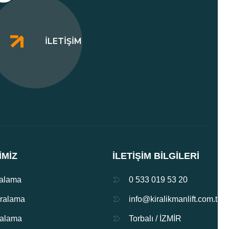
İLETIŞIM
IMIZ
İLETIŞIM BILGILERI
ralama
0 533 019 53 20
iralama
info@kiralikmanlift.com.tr
iralama
Torbalı / İZMİR