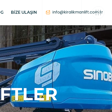
info@kiralikmanlift.com.tr
OG
BIZE ULAŞIN
FTLER