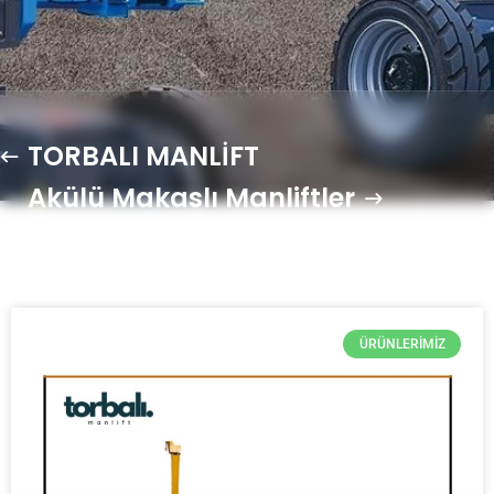
TORBALI MANLİFT
Akülü Makaslı Manliftler
ÜRÜNLERIMIZ