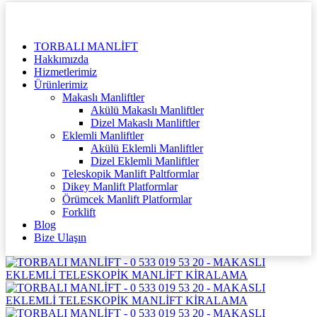
TORBALI MANLİFT
Hakkımızda
Hizmetlerimiz
Ürünlerimiz
Makaslı Manliftler
Akülü Makaslı Manliftler
Dizel Makaslı Manliftler
Eklemli Manliftler
Akülü Eklemli Manliftler
Dizel Eklemli Manliftler
Teleskopik Manlift Paltformlar
Dikey Manlift Platformlar
Örümcek Manlift Platformlar
Forklift
Blog
Bize Ulaşın