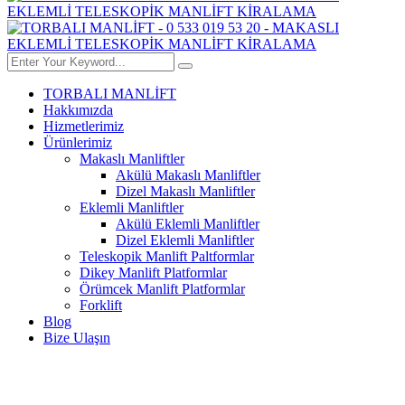
TORBALI MANLİFT
Hakkımızda
Hizmetlerimiz
Ürünlerimiz
Makaslı Manliftler
Akülü Makaslı Manliftler
Dizel Makaslı Manliftler
Eklemli Manliftler
Akülü Eklemli Manliftler
Dizel Eklemli Manliftler
Teleskopik Manlift Paltformlar
Dikey Manlift Platformlar
Örümcek Manlift Platformlar
Forklift
Blog
Bize Ulaşın
MAKASLI