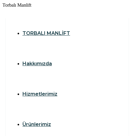
T
o
r
b
a
l
ı
M
a
n
l
i
f
t
TORBALI MANLİFT
Hakkımızda
Hizmetlerimiz
Ürünlerimiz