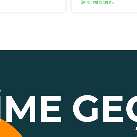
ÜRÜNLERI İNCELE »
ŞIME
GE