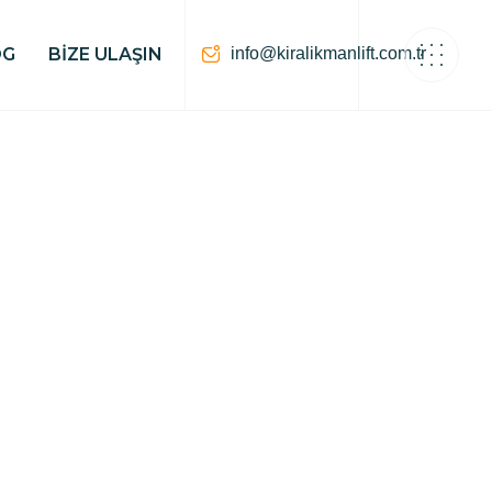
info@kiralikmanlift.com.tr
OG
BIZE ULAŞIN