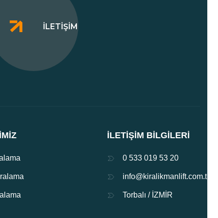
İLETIŞIM
IMIZ
İLETIŞIM BILGILERI
ralama
0 533 019 53 20
iralama
info@kiralikmanlift.com.tr
iralama
Torbalı / İZMİR