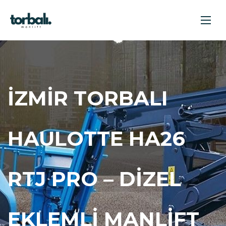
İZMIR TORBALI
HAULOTTE HA26
RTJ PRO – DIZEL
EKLEMLI MANLIFT