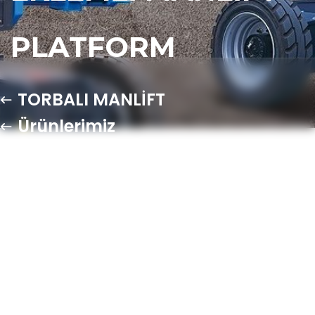
PLATFORM
TORBALI MANLİFT
Ürünlerimiz
İzmir Torbalı Haulotte HA26 RTJ
PRO – Dizel Eklemli Manlift
Platform