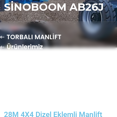
SINOBOOM AB26J
TORBALI MANLİFT
Ürünlerimiz
28M 4X4 Dizel Eklemli Manlift
Platform Sinoboom AB26J
28M 4X4 Dizel Eklemli Manlift