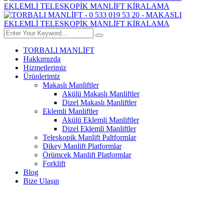
TORBALI MANLİFT
Hakkımızda
Hizmetlerimiz
Ürünlerimiz
Makaslı Manliftler
Akülü Makaslı Manliftler
Dizel Makaslı Manliftler
Eklemli Manliftler
Akülü Eklemli Manliftler
Dizel Eklemli Manliftler
Teleskopik Manlift Paltformlar
Dikey Manlift Platformlar
Örümcek Manlift Platformlar
Forklift
Blog
Bize Ulaşın
DIKILI MANLIFT