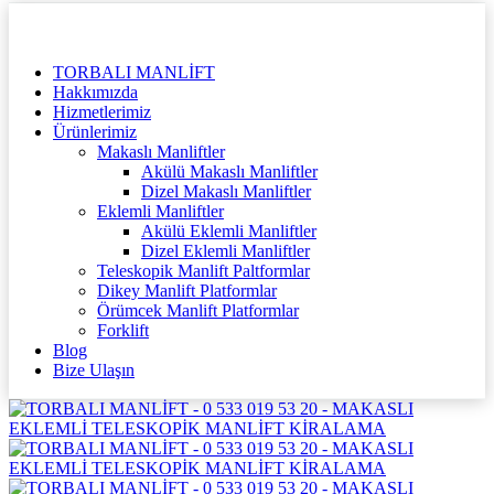
TORBALI MANLİFT
Hakkımızda
Hizmetlerimiz
Ürünlerimiz
Makaslı Manliftler
Akülü Makaslı Manliftler
Dizel Makaslı Manliftler
Eklemli Manliftler
Akülü Eklemli Manliftler
Dizel Eklemli Manliftler
Teleskopik Manlift Paltformlar
Dikey Manlift Platformlar
Örümcek Manlift Platformlar
Forklift
Blog
Bize Ulaşın