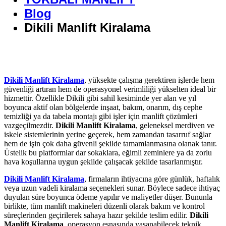
Blog
Dikili Manlift Kiralama
Dikili Manlift Kiralama
, yüksekte çalışma gerektiren işlerde hem
güvenliği artıran hem de operasyonel verimliliği yükselten ideal bir
hizmettir. Özellikle Dikili gibi sahil kesiminde yer alan ve yıl
boyunca aktif olan bölgelerde inşaat, bakım, onarım, dış cephe
temizliği ya da tabela montajı gibi işler için manlift çözümleri
vazgeçilmezdir.
Dikili Manlift Kiralama
, geleneksel merdiven ve
iskele sistemlerinin yerine geçerek, hem zamandan tasarruf sağlar
hem de işin çok daha güvenli şekilde tamamlanmasına olanak tanır.
Üstelik bu platformlar dar sokaklara, eğimli zeminlere ya da zorlu
hava koşullarına uygun şekilde çalışacak şekilde tasarlanmıştır.
Dikili Manlift Kiralama
, firmaların ihtiyacına göre günlük, haftalık
veya uzun vadeli kiralama seçenekleri sunar. Böylece sadece ihtiyaç
duyulan süre boyunca ödeme yapılır ve maliyetler düşer. Bununla
birlikte, tüm manlift makineleri düzenli olarak bakım ve kontrol
süreçlerinden geçirilerek sahaya hazır şekilde teslim edilir.
Dikili
Manlift Kiralama
, operasyon esnasında yaşanabilecek teknik