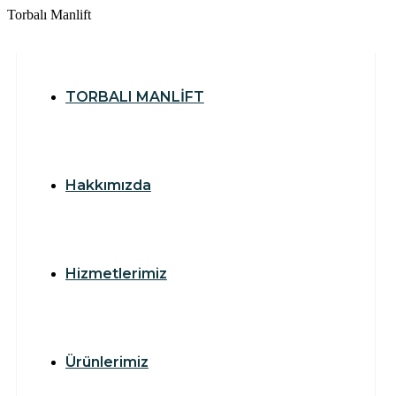
T
o
r
b
a
l
ı
M
a
n
l
i
f
t
TORBALI MANLİFT
Hakkımızda
Hizmetlerimiz
Ürünlerimiz