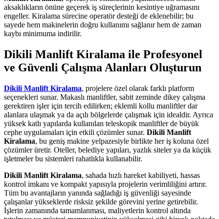
aksaklıkların önüne geçerek iş süreçlerinin kesintiye uğramasını
engeller. Kiralama sürecine operatör desteği de eklenebilir; bu
sayede hem makinelerin doğru kullanımı sağlanır hem de zaman
kaybı minimuma indirilir.
Dikili Manlift Kiralama ile Profesyonel
ve Güvenli Çalışma Alanları Oluşturun
Dikili Manlift Kiralama
, projelere özel olarak farklı platform
seçenekleri sunar. Makaslı manliftler, sabit zeminde dikey çalışma
gerektiren işler için tercih edilirken; eklemli kollu manliftler dar
alanlara ulaşmak ya da açılı bölgelerde çalışmak için idealdir. Ayrıca
yüksek katlı yapılarda kullanılan teleskopik manliftler de büyük
cephe uygulamaları için etkili çözümler sunar.
Dikili Manlift
Kiralama
, bu geniş makine yelpazesiyle birlikte her iş koluna özel
çözümler üretir. Oteller, belediye yapıları, yazlık siteler ya da küçük
işletmeler bu sistemleri rahatlıkla kullanabilir.
Dikili Manlift Kiralama
, sahada hızlı hareket kabiliyeti, hassas
kontrol imkanı ve kompakt yapısıyla projelerin verimliliğini artırır.
Tüm bu avantajların yanında sağladığı iş güvenliği sayesinde
çalışanlar yükseklerde risksiz şekilde görevini yerine getirebilir.
İşlerin zamanında tamamlanması, maliyetlerin kontrol altında