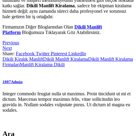
tutulması ve müşteri memnuniyetinin yükselmesi gibi birçok noktada
katkı sağlar.
Dikili Manlift Kiralama
, sadece bir ekipman kiralama
hizmeti değil; aynı zamanda süreci daha profesyonel ve sorunsuz
hale getiren bir iş ortağıdır.
Firmamızın Diğer Bloglarından Olan
Dikili Manlift
Platform
Bloğumuza Tıklayarak Göz Atabilirsiniz.
Previous
Next
Share:
Facebook
Twitter
Pinterest
LinkedIn
Dikili Kiralık Manlift
Dikili Manlift Kiralama
Dikili Manlift Kiralama
Firmaları
Manlift Kiralama Dikili
1007Admin
Integer commodo feugiat nulla ut maximus. Proin tincidunt ut mi et
dictum. Maecenas tempor maximus felis, vitae sollicitudin leo
gravida in. Nullam sodales vulputate purus. Ut dictum id magna eu
sodales.
Ara