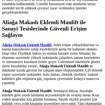
rahatlıkla kullanılabilir. Gürültü hassasiyeti olan alanlarda sessiz
modeller tercih edilerek çevreye zarar verilmeden işlemler
gerçekleştirilebilir.
Aliağa Makaslı Eklemli Manlift ile
Sanayi Tesislerinde Güvenli Erişim
Sağlayın
Aliağa Makaslı Eklemli Manlift
, farklı erişim yüksekliklerine ve
taşıma kapasitesine sahip modelleriyle geniş bir kullanım alanına
hitap eder. Özellikle bakım ve montaj hizmeti veren firmalar, bu
ekipman sayesinde yüksek noktalarda çalışırken zaman kaybetmez
ve istenmeyen kazaların önüne geçer. Geleneksel iskelelerle günler
süren kurulumlar yerine,
Aliağa Makaslı Eklemli Manlift
ile
dakikalar içinde güvenli bir çalışma alanı oluşturulabilir. Çift eklemli
yapısı sayesinde makineler, boru hatları, elektrik direkleri, makine
kabinleri gibi erişilmesi güç yapıların çevresinde kolayca manevra
yapabilir.
Aliağa Makaslı Eklemli Manlift
, firmaların ihtiyaç duyduğu
sürelere göre esnek kiralama seçenekleriyle de avantaj sunar. Kısa
vadeli tamiratlar için günlük kiralama, büyük ölçekli projeler için
haftalık veya aylık kiralama seçenekleri mevcuttur. Tüm ekipmanlar