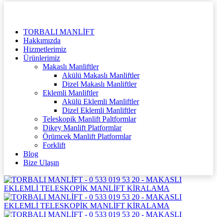
TORBALI MANLİFT
Hakkımızda
Hizmetlerimiz
Ürünlerimiz
Makaslı Manliftler
Akülü Makaslı Manliftler
Dizel Makaslı Manliftler
Eklemli Manliftler
Akülü Eklemli Manliftler
Dizel Eklemli Manliftler
Teleskopik Manlift Paltformlar
Dikey Manlift Platformlar
Örümcek Manlift Platformlar
Forklift
Blog
Bize Ulaşın