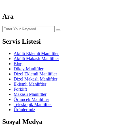
Ara
Servis Listesi
Akülü Eklemli Manliftler
Akülü Makaslı Manliftler
Blog
Dikey Manliftler
Dizel Eklemli Manliftler
Dizel Makaslı Manliftler
Eklemli Manliftler
Forklift
Makaslı Manliftler
Örümcek Manliftler
Teleskopik Manliftler
Ürünlerimiz
Sosyal Medya