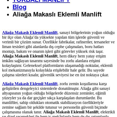
Blog
Aliağa Makaslı Eklemli Manlift
Aliağa Makaslı Eklemli Manlift
, sanayi bölgelerinin yoğun olduğu
bir ilçe olan Aliağa’da yüksekte yapılan tüm işlerde güvenli ve
verimli bir çözüm sunar. Özellikle fabrikalar, rafineriler, tersaneler ve
liman tesisleri gibi alanlarda dış cephe çalışmaları, boru hatları
montajı, bakım ve onarım işleri gibi görevler yüksek risk taşır.
Aliağa Makaslı Eklemli Manlift
, hem dikey hem yatay erişim
imkânı sağlayan tasarımı sayesinde bu zorlu alanlara erişimi
kolaylaştırır. Geleneksel platformların ulaşamadığı noktalar, eklemli
kol mekanizmasıyla kolaylıkla erişilebilir hale gelir. Bu sayede
çalışma süreleri kısalır, güvenlik seviyesi ise en üst noktaya çıkar.
Aliağa Makaslı Eklemli Manlift
, zorlu zemin koşullarına karşı
geliştirilen dengeleyici sistemlerle donatılmıştır. Aliağa gibi sanayi
altyapısının yoğun olduğu bölgelerde düzensiz zeminler, eğimli
yüzeyler ya da dar geçişler sıkça karşılaşılan durumlardır. Bu
manliftler, sahip oldukları otomatik stabilizasyon özellikleriyle
zemine sağlam bir şekilde tutunur ve personelin güvenli biçimde
çalışmasına olanak tanır.
Aliağa Makaslı Eklemli Manlift
, elektrikli
ve dizel seçenekleri ile hem iç mekânlarda hem de dış ortamlarda