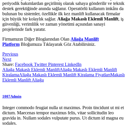
periyodik bakımlardan geçirilmiş olarak sahaya gönderilir ve teknik
destek gerektiğinde anında sağlanır. Operatörlü kullanım imkânı da
bulunan bu sistemler, özellikle ilk kez manlift kullanacak firmalar
için büyük bir kolaylık sağlar.
Aliağa Makaslı Eklemli Manlift
, iş
güvenliği, verimlilik ve zaman yönetimi açısından sanayi
projelerinde fark yaratır.
Firmamızın Diğer Bloglarından Olan
Aliağa Manlift
Platform
Bloğumuza Tıklayarak Göz Atabilirsiniz.
Previous
Next
Share:
Facebook
Twitter
Pinterest
LinkedIn
Aliağa Makaslı Eklemli Manlift
Aliağa Makaslı Eklemli Manlift
Kiralama
Aliağa Makaslı Eklemli Manlift Kiralama Fiyatları
Makaslı
Eklemli Manlift Aliağa
1007Admin
Integer commodo feugiat nulla ut maximus. Proin tincidunt ut mi et
dictum. Maecenas tempor maximus felis, vitae sollicitudin leo
gravida in. Nullam sodales vulputate purus. Ut dictum id magna eu
sodales.