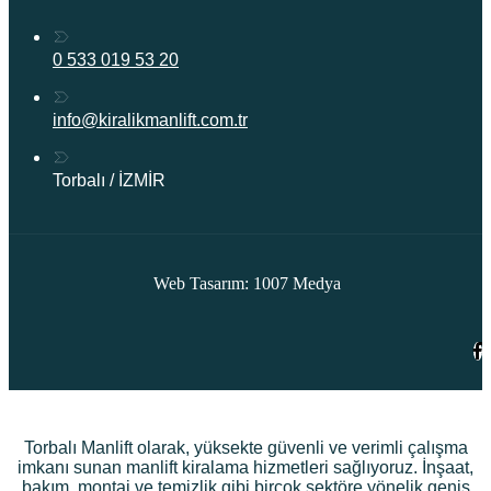
0 533 019 53 20
info@kiralikmanlift.com.tr
Torbalı / İZMİR
Web Tasarım: 1007 Medya
Torbalı Manlift olarak, yüksekte güvenli ve verimli çalışma
imkanı sunan manlift kiralama hizmetleri sağlıyoruz. İnşaat,
bakım, montaj ve temizlik gibi birçok sektöre yönelik geniş