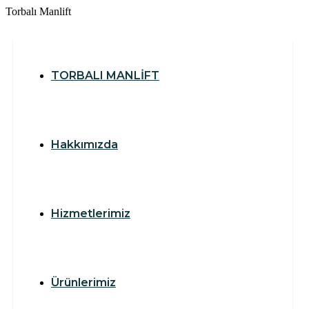
T
o
r
b
a
l
ı
M
a
n
l
i
f
t
TORBALI MANLİFT
Hakkımızda
Hizmetlerimiz
Ürünlerimiz