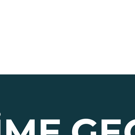
ŞIME
GE