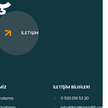
İLETIŞIM
MIZ
İLETIŞIM BILGILERI
iralama
0 533 019 53 20
Kiralama
info@kiralikmanlift.com.t