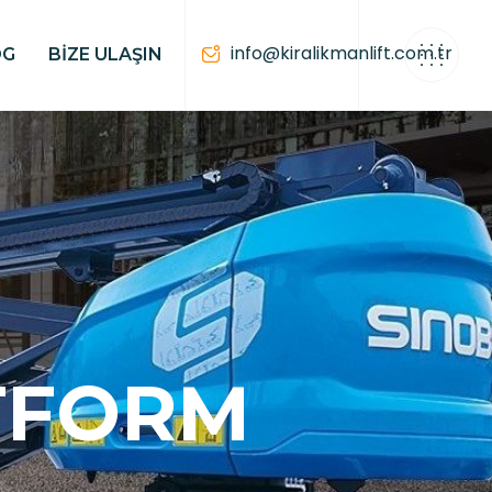
info@kiralikmanlift.com.tr
OG
BIZE ULAŞIN
TFORM