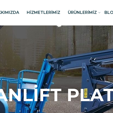
KKIMIZDA
HIZMETLERIMIZ
ÜRÜNLERIMIZ
BL
ANLIFT PLA