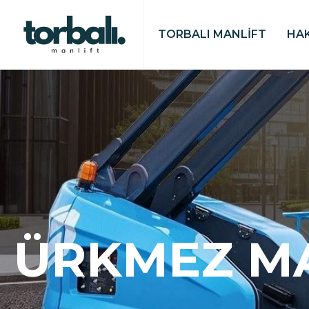
TORBALI MANLİFT
HA
ÜRKMEZ M