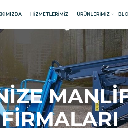
KKIMIZDA
HIZMETLERIMIZ
ÜRÜNLERIMIZ
BL
NIZE MANLI
FIRMALARI