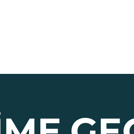
ŞIME
GE