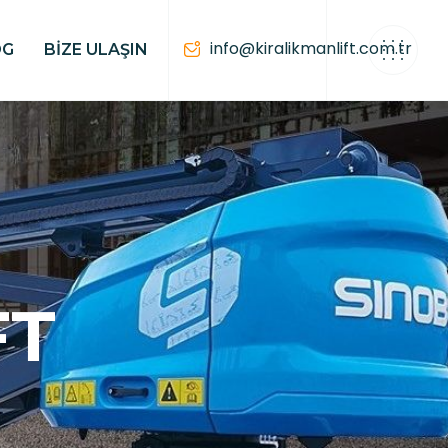
info@kiralikmanlift.com.tr
OG
BIZE ULAŞIN
FT