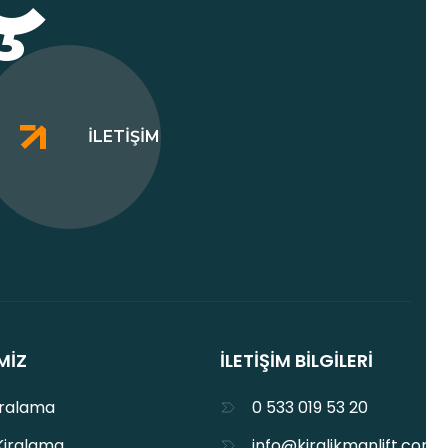
İLETIŞIM
MIZ
İLETIŞIM BILGILERI
iralama
0 533 019 53 20
Kiralama
info@kiralikmanlift.com.t