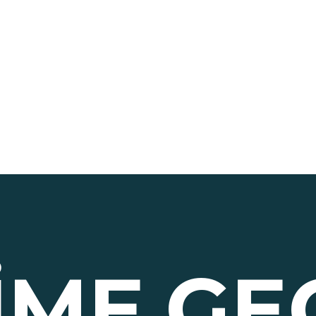
ŞIME
GE