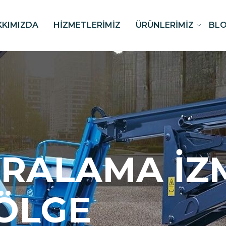
KKIMIZDA
HIZMETLERIMIZ
ÜRÜNLERIMIZ
BL
IRALAMA İZ
ÖLGE