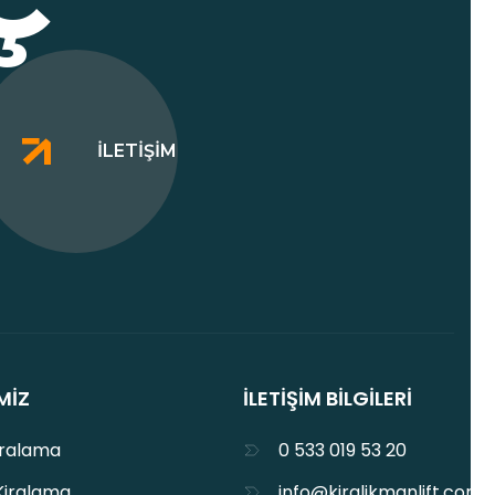
İLETIŞIM
MIZ
İLETIŞIM BILGILERI
iralama
0 533 019 53 20
Kiralama
info@kiralikmanlift.com.t