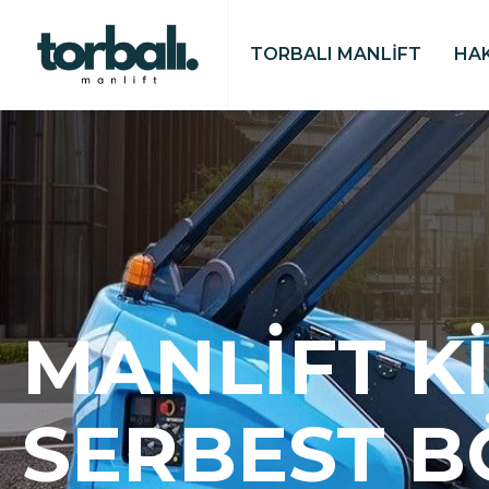
TORBALI MANLİFT
HA
MANLIFT K
SERBEST B