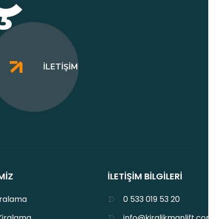
İLETIŞIM
MIZ
İLETIŞIM BILGILERI
iralama
0 533 019 53 20
Kiralama
info@kiralikmanlift.com.t