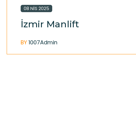
08 NIS 2025
İzmir Manlift
BY
1007Admin