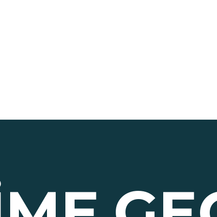
ŞIME
GE