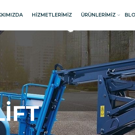
KKIMIZDA
HIZMETLERIMIZ
ÜRÜNLERIMIZ
BL
LIFT