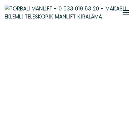
ALAÇATI MANLIFT
PLATFORM
KIRALAMA