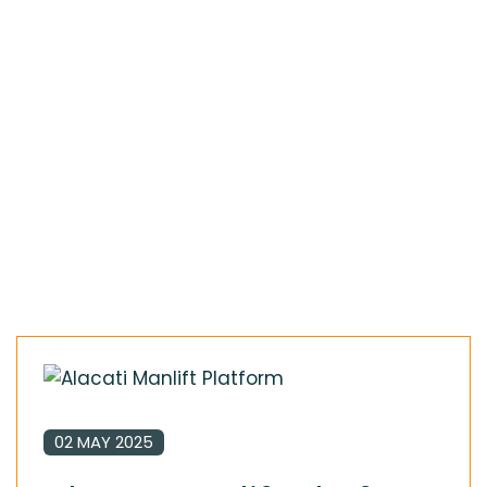
FIYATLARI
TORBALI MANLİFT
Tag: Alaçatı Manlift Platform
Kiralama Fiyatları
02 MAY 2025