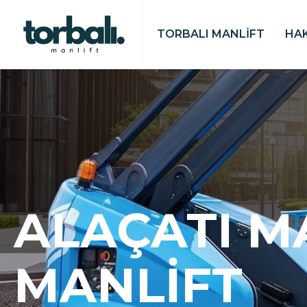
TORBALI MANLİFT
HA
ALAÇATI M
MANLIFT