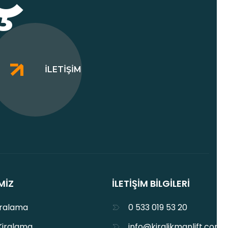
İLETIŞIM
MIZ
İLETIŞIM BILGILERI
iralama
0 533 019 53 20
Kiralama
info@kiralikmanlift.com.t