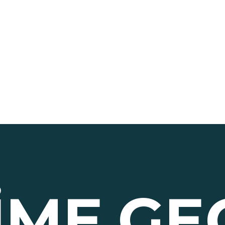
ŞIME
GE