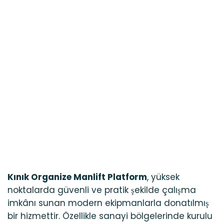
TORBALI MANLİFT
Blog
Kınık Organize Manlift Platform
Kınık Organize Manlift Platform
, yüksek
noktalarda güvenli ve pratik şekilde çalışma
imkânı sunan modern ekipmanlarla donatılmış
bir hizmettir. Özellikle sanayi bölgelerinde kurulu