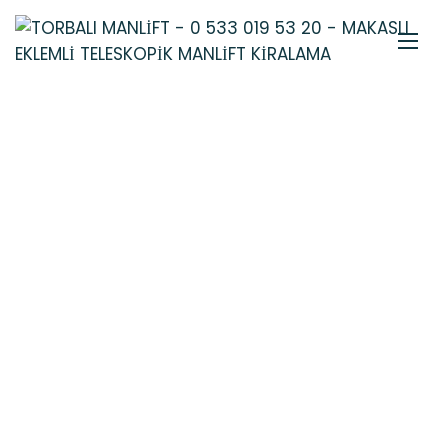
KINIK ORGANIZE
MANLIFT
PLATFORM