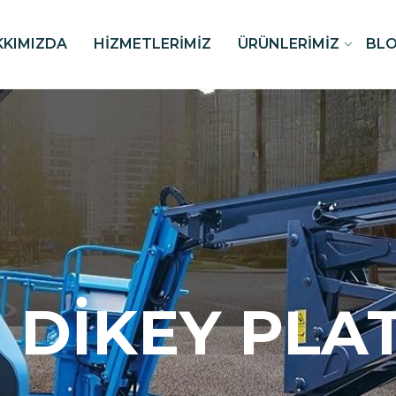
KKIMIZDA
HIZMETLERIMIZ
ÜRÜNLERIMIZ
BL
 DIKEY PL