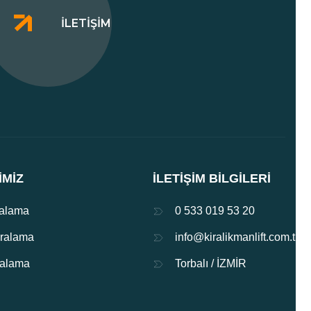
İLETIŞIM
IMIZ
İLETIŞIM BILGILERI
ralama
0 533 019 53 20
iralama
info@kiralikmanlift.com.tr
iralama
Torbalı / İZMİR