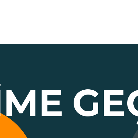
ŞIME
GE