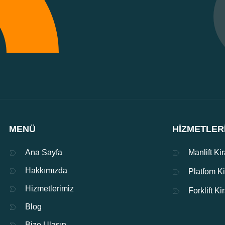
MENÜ
HIZMETLER
Ana Sayfa
Manlift Ki
Hakkımızda
Platfom K
Hizmetlerimiz
Forklift K
Blog
Bize Ulaşın