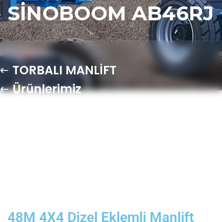
SINOBOOM AB46RJ
TORBALI MANLİFT
Ürünlerimiz
48M 4X4 Dizel Eklemli Manlift
Platform Sinoboom AB46RJ
48M 4X4 Dizel Eklemli Manlift