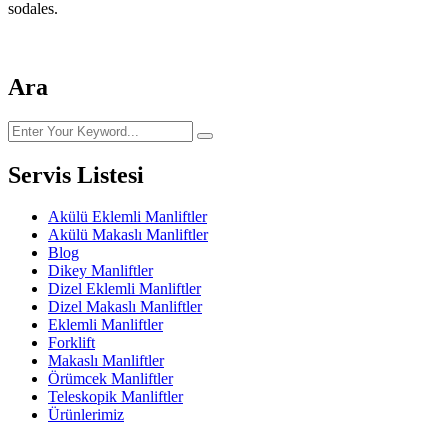
sodales.
Ara
Servis Listesi
Akülü Eklemli Manliftler
Akülü Makaslı Manliftler
Blog
Dikey Manliftler
Dizel Eklemli Manliftler
Dizel Makaslı Manliftler
Eklemli Manliftler
Forklift
Makaslı Manliftler
Örümcek Manliftler
Teleskopik Manliftler
Ürünlerimiz