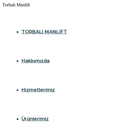
T
o
r
b
a
l
ı
M
a
n
l
i
f
t
TORBALI MANLİFT
Hakkımızda
Hizmetlerimiz
Ürünlerimiz