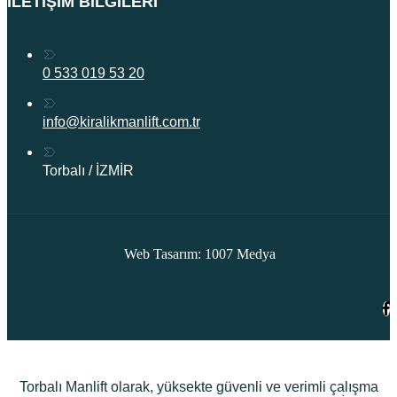
İLETIŞIM BILGILERI
0 533 019 53 20
info@kiralikmanlift.com.tr
Torbalı / İZMİR
Web Tasarım: 1007 Medya
Torbalı Manlift olarak, yüksekte güvenli ve verimli çalışma