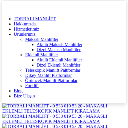
TORBALI MANLİFT
Hakkımızda
Hizmetlerimiz
Ürünlerimiz
Makaslı Manliftler
Akülü Makaslı Manliftler
Dizel Makaslı Manliftler
Eklemli Manliftler
Akülü Eklemli Manliftler
Dizel Eklemli Manliftler
Teleskopik Manlift Paltformlar
Dikey Manlift Platformlar
Örümcek Manlift Platformlar
Forklift
Blog
Bize Ulaşın