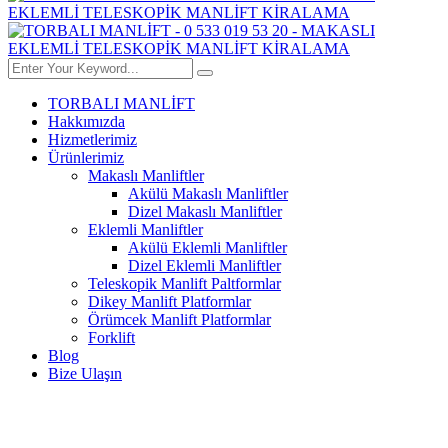
TORBALI MANLİFT
Hakkımızda
Hizmetlerimiz
Ürünlerimiz
Makaslı Manliftler
Akülü Makaslı Manliftler
Dizel Makaslı Manliftler
Eklemli Manliftler
Akülü Eklemli Manliftler
Dizel Eklemli Manliftler
Teleskopik Manlift Paltformlar
Dikey Manlift Platformlar
Örümcek Manlift Platformlar
Forklift
Blog
Bize Ulaşın
14 METRE DIZEL